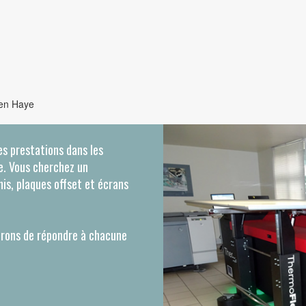
 en Haye
s prestations dans les
ue. Vous cherchez un
nis, plaques offset et écrans
erons de répondre à chacune